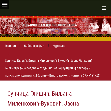
Главная
Библиографии
Журналы
Сунчица Глишић, Биљана Миленковић-Вуковић, Јасна Чанковић:
Библиографија радова о традиционалној култури, фолклору и
популарној култури у „Зборнику Етнографског института САНУ“ (1–25)
Сунчица Глишић, Биљана
Миленковић-Вуковић, Јасна