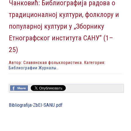
Чанковић: Библиографија радова о
традиционалној култури, фолклору и
популарној култури у „Зборнику
Етнографског института САНУ“ (1–
25)
Автор: Славянская фольклористика. Категория:
Библиографии Журналы
..
Bibliografija-ZbEI-SANU.pdf