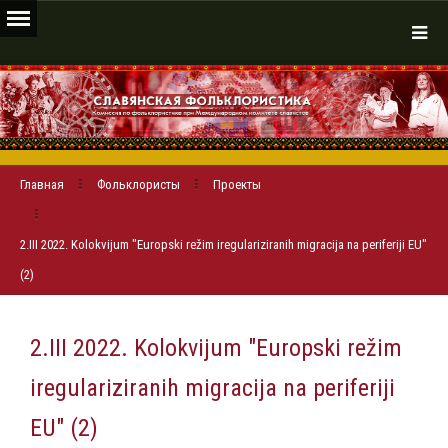
Главная
Фольклористы
Проекты
2.III 2022. Kolokvijum "Europski režim iregulariziranih migracija na periferiji EU"
(2)
2.III 2022. Kolokvijum "Europski režim
iregulariziranih migracija na periferiji
EU" (2)