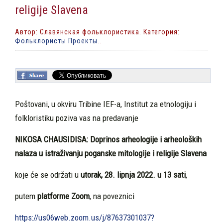
religije Slavena
Автор: Славянская фольклористика. Категория:
Фольклористы Проекты
..
Poštovani, u okviru Tribine IEF-a, Institut za etnologiju i
folkloristiku poziva vas na predavanje
NIKOSA CHAUSIDISA: Doprinos
arheologije i arheoloških
nalaza u istraživanju poganske mitologije i religije Slavena
koje će se održati u
utorak, 28. lipnja 2022. u 13 sati
,
putem
platforme Zoom
, na poveznici
https://us06web.zoom.us/j/87637301037?