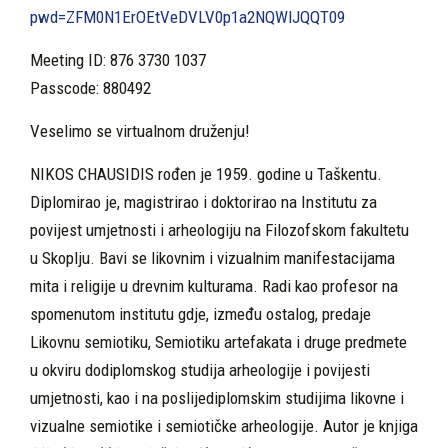
pwd=ZFM0N1ErOEtVeDVLV0p1a2NQWlJQQT09
Meeting ID: 876 3730 1037
Passcode: 880492
Veselimo se virtualnom druženju!
NIKOS CHAUSIDIS rođen je 1959. godine u Taškentu.
Diplomirao je, magistrirao i doktorirao na Institutu za
povijest umjetnosti i arheologiju na Filozofskom fakultetu
u Skoplju. Bavi se likovnim i vizualnim manifestacijama
mita i religije u drevnim kulturama. Radi kao profesor na
spomenutom institutu gdje, između ostalog, predaje
Likovnu semiotiku, Semiotiku artefakata i druge predmete
u okviru dodiplomskog studija arheologije i povijesti
umjetnosti, kao i na poslijediplomskim studijima likovne i
vizualne semiotike i semiotičke arheologije. Autor je knjiga