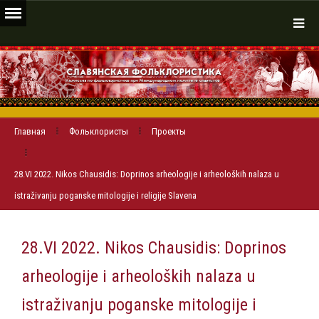
Главная
Фольклористы
Проекты
28.VI 2022. Nikos Chausidis: Doprinos arheologije i arheoloških nalaza u
istraživanju poganske mitologije i religije Slavena
28.VI 2022. Nikos Chausidis: Doprinos
arheologije i arheoloških nalaza u
istraživanju poganske mitologije i