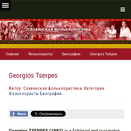
Главная
Фольклористы
Биографии
Georgios Tserpes
Georgios Tserpes
Автор: Славянская фольклористика. Категория:
Фольклористы Биографии
..
Georgios TSERPES (1982)
is a folklorist and researcher