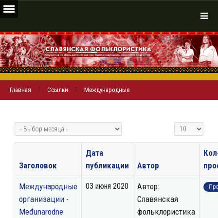
Главная
Ссылки
Международные
Кол-во строк:
Дата
Кол
Заголовок
публикации
Автор
про
Международные
03 июня 2020
Автор:
Про
организации -
Славянская
Мeđunarodne
фольклористика