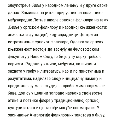
злоупотребе биља у народном лечењу и у друге сврхе
данас. Замишљена је као приручник за полазнике
међународне Летње школе српског фолклора на тему
„Биље у српском фолклору и народној књижевности:
значења и функције“, коју сарадници Центра за
истраживање српског фолклора, Одсека за српску
књижевност настоје да заснују на Филозофском
факултету у Новом Саду, те би је у ту сврху требало
користи. Радови у књизи, међутим, по ширини
захвата у грађу и литературу, као и по приступима и
резултатима, надилазе своју иницијалну намену и
представљају мале студије о проблемима којима се
баве, док су у целини заправо назнака својеврсне
етике и поетике флоре у традиционалној српској
култури и тако их је такође могуће посматрати. У
заснивању Антологије фолклорних текстова о биљу,