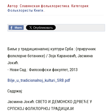
Автор: Славянская фольклористика. Категория:
Фольклористы Книги
..
Биље у традиционалној култури Срба : (приручник
фолклорне ботанике) / Зоја Карановић, Јасмина
Јокић.
- Нови Сад : Филозофски факултет, 2013
Bilje_u_tradicionalnoj_kulturi_SRB.pdf
Садржај:
Јасмина Јокић: СВЕТО И ДЕМОНСКО ДРВЕЋЕ У
СРПСКОЈ ФОЛКЛОРНОЈ ТРАДИЦИЈИ