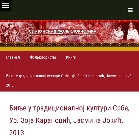
Главная
Фольклористы
Книги
Биље у традиционалној култури Срба, Ур. Зоја Карановић, Јасмина Јокић.
2013
Биље у традиционалној култури Срба,
Ур. Зоја Карановић, Јасмина Јокић.
2013