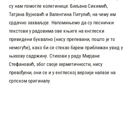
су нам помогле колегинице: Биљана Сикимић,
Татјана Вујновић и Валентина Питулић, на чему им
срдачно захваљује. Напомињемо да су песнички
текстови у радовима ове књиге на енглески
преведени буквално (нису препевани, пошто је то
немогуће), како би се стекао барем приближан увид у
њихову садржину. Стихови у раду Мирјане
Стефановић, због своје херметичности, нису
превођени, они се и у енглеској верзији налазе на
српском оригиналу.