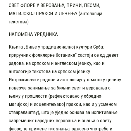
СВЕТ ФЛОРЕ У ВЕРОВАЊУ, ПРИЧИ, ПЕСМИ,
МАГИЈСКОЈ ПРАКСИ И ЛЕЧЕЊУ (антологија
текстова)
НАПОМЕНА УРЕДНИКА
Књига „Биље у традиционалној култури Срба:
приручник фолклорне ботанике“ састоји се од девет
радова, на српском и енглеском језику, као и
антологије текстова на српском језику.
Истраживачке радове и антологију у тематску целину
повезује занимање за биљни свет и веровања о
њему у прошлости (рефлектовано у обредно-
магијској и исцелитељакој пракси, као и у усменом
стваралаштву), што је уједно основа за испитивање
савремених народних веровања и знања о свету
флоре, те примене тих знања, односно употребе и