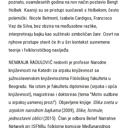
poznato, osamdesetih godina na nov način postavio Bengt
Holbek. Kasniji su se pristupi suočavali s Holbekom, često
polemički. Nicole Belmont, Isabela Cardigos, Francisco
Vaz da Silva, bez obzira na međusobne razlike,
interpretiraju bajku kao suštinski simboličan žanr. Osvrt na
njihove pristupe stavit će ih u širi kontekst suvremene
teorije i folklorističkog nasljeđa.
NEMANJA RADULOVIĆ redoviti je profesor Narodne
književnosti na Katedri za srpsku književnost sa
južnoslavenskim književnostima Filološkog fakulteta u
Beogradu. Na istom je fakultetu diplomirao (srpska i opća
književnost), magistrirao i doktorirao (tema "Motiv sudbine
u srpskoj usmenoj prozi"). Objavljene knjige:
Slika sveta u
srpskim narodnim bajkama
(2009),
Slike, formule,
jednostavni oblici
(2015). Član je odbora Belief Narrative
Network pri ISFNRu; folklorne komisije Međunarodnog