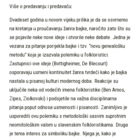
Više o predavanju i predavaču:
Dvadeset godina u novom vijeku prilika je da se osvrnemo
na kretanja u proučavanju žanra bajke, naročito zato što su
se pojavile neke nove ideje i otvorile neke debate. Jedna je
vezana za pitanje porijekla bajke i tzv. “novu genealošku
metodu” koja je izazvala polemiku u folkloristici.
Zastupnici ove ideje (Bottigheimer, De Blecourt)
osporavaju usmeni kontinuitet žanra tvrdeći kako je bajka
nastala u pisanoj kulturi modernog doba. Reakcije su
uključile neka od vodećih imena folkloristike (Ben Amos,
Zipes, Ziolkovski) i podsjetile na važna disciplinarna
pitanja poput odnosa usmenosti i pisanosti. Zanimljivo je
usporediti ovu polemiku s metodološki sasvim suprotnim
neomitološkim valom u slavenskim folkloristikama. Druga
je tema interes za simboliku bajke. Njega je, kako je