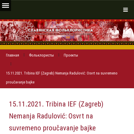
Главная
Фольклористы
Проекты
15.11.2021. Tribina IEF (Zagreb) Nemanja Radulović: Osvrt na suvremeno
proučavanje bajke
15.11.2021. Tribina IEF (Zagreb)
Nemanja Radulović: Osvrt na
suvremeno proučavanje bajke