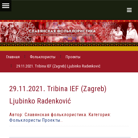
Главная
Фольклористы
Проекты
29.11.2021. Tribina IEF (Zagreb) Ljubinko Radenković
29.11.2021. Tribina IEF (Zagreb)
Ljubinko Radenković
Автор: Славянская фольклористика. Категория:
Фольклористы Проекты
..