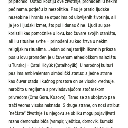
pripitomio. Ostaci kostiju ove životinje, pronađeni u nekim
pećinama, potječu iz mezo­litika. Pas je pratio ljudske
naseobine i hranio se otpacima od ulov­ljenih životinja, ali
je jeo i ljudski izmet, što psi i danas čine. Ljudi su pse
koristili kao pomoćnike u lovu, kao čuvare svojih staništa,
ali i u ritualne svrhe – prinošeni su kao žrtva u nekim
religijskim ritualima. Jedan od najstarijih likovnih prikaza
psa u lovu pronađen je u čuve­nom arheološkom nalazištu
u Turskoj – Çatal Höyük (Çatalhöyűk). U narodnoj kulturi
pas ima ambivalentan simbolički status: s jedne strane
kao čuvar stada i kućnog prostora on se visoko vrednuje,
naročito u regijama s prevladavajućom stočarskom
privredom (Crna Gora, Kosovo). Tamo se za ubojstvo psa
traži veoma visoka nakna­da. S druge strane, on nosi atribut
“nečiste” životinje i u njegovu se obliku mogu pojavljivati
razna demonska bića (vampir, vještica, domovik, šumski