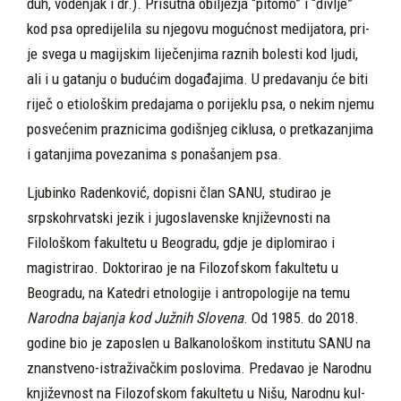
duh, vodenjak i dr.). Prisutna obilježja “pitomo” i “divlje”
kod psa opredijelila su njegovu mogućnost medijatora, pri­
je svega u magijskim liječenjima raznih bolesti kod ljudi,
ali i u gatanju o budućim događajima. U pre­davanju će biti
riječ o etiološkim predajama o po­rijeklu psa, o nekim njemu
posvećenim praznicima godišnjeg ciklusa, o pretkazanjima
i gatanjima po­vezanima s ponašanjem psa.
Ljubinko Radenković, dopisni član SANU, studirao je
srpskohrvatski jezik i jugoslavenske književnosti na
Filološkom fakultetu u Beogra­du, gdje je diplomirao i
magistrirao. Doktorirao je na Filozofskom fakultetu u
Beogradu, na Ka­tedri etnologije i antropologije na temu
Narod­na bajanja kod Južnih Slovena
. Od 1985. do 2018.
godine bio je zaposlen u Balkanološkom institutu SANU na
znanstveno-istraživačkim poslovima. Predavao je Narodnu
književnost na Filozofskom fakultetu u Nišu, Narodnu kul­