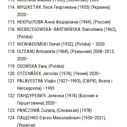
МУШКЕТИК Леся Георгиевна (1955) (Украина)
2020–
НЕКРЫЛОВА Анна Федоровна (1944), (Россия)
NIEBRZEGOWSKA–BARTMIŃSKA Stanisława (1962),
(Polska)
NIEWIADOMSKI Donat (1952), (Polska) – 2020
OLTEANU Antoaneta (1968), (Румыния) 2008–2013,
2020–
OSOWSKA Ewa, (Polska)
OTČENÁŠEK Jaroslav (1974), (Чехия) 2020–
PALAVESTRA Vlajko (1927–1993), (СФРЮ, Bosna i
Hercegovina) –1993
ПАНДУРЕВИЋ Јеленка (1974) (Босния и
Герцеговина) 2020–
PANCZOWÁ Zuzana, (Cловакия) (1978)
ПАЩЕНКО Євген Миколайович (1950–2021),
(Україна)