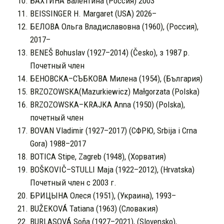
БАХТИНА Валентина (Россия) 2003
BEISSINGER H. Margaret (USA) 2026–
БЕЛОВА Ольга Владиславовна (1960), (Россия),
2017–
BENEŠ Bohuslav (1927–2014) (Česko), з 1987 р.
Почетный член
БЕНОВСКА–СЪБКОВА Милена (1954), (България)
BRZOZOWSKA(Mazurkiewicz) Małgorzata (Polska)
BRZOZOWSKA–KRAJKA Anna (1950) (Polska),
почетный член
BOVAN Vladimir (1927–2017) (СФРЮ, Srbija i Crna
Gora) 1988–2017
BOTICA Stipe, Zagreb (1948), (Хорватия)
BOŠKOVIČ–STULLI Maja (1922–2012), (Hrvatska)
Почетный член с 2003 г.
БРИЦЫНА Олеся (1951), (Украина), 1993–
BUŽEKOVÁ Tatiana (1963) (Словакия)
BURLASOVÁ Soňa (1927–2021), (Slovensko),