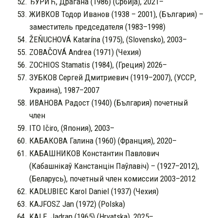
ЂУРИЋ, Драгана (1986) (Србија), 2021–
ЖИВКОВ Тодор Иванов (1938 – 2001), (България) –
заместитель председателя (1983–1998)
ŽEŇUCHOVÁ Katarína (1975), (Slovensko), 2003–
ZOBAČOVÁ Andrea (1971) (Чехия)
ZOCHIOS Stamatis (1984), (Греция) 2026–
ЗУБКОВ Сергей Дмитриевич (1919–2007), (УССР,
Украина), 1987–2007
ИВАНОВА Радост (1940) (България) почетный
член
ITO Ičiro, (Япония), 2003–
КАБАКОВА Галина (1960) (Франция), 2020–
КАБАШНИКОВ Константин Павлович
(Кабашнікаў Канстанцін Паўлавіч) – (1927–2012),
(Беларусь), почетный член комиссии 2003–2012
KADŁUBIEC Karol Daniel (1937) (Чехия)
KAJFOSZ Jan (1972) (Polska)
KALE, Jadran (1965) (Hrvatska), 2025–