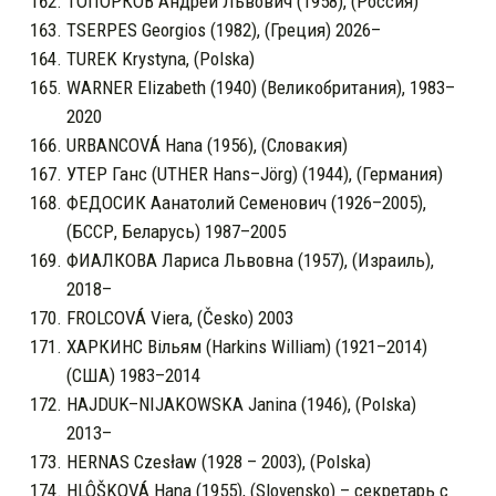
ТОПОРКОВ Андрей Львович (1958), (Россия)
TSERPES Georgios (1982), (Греция) 2026–
TUREK Krystyna, (Polska)
WARNER Elizabeth (1940) (Великобритания), 1983–
2020
URBANCOVÁ Hana (1956), (Словакия)
УТЕР Ганс (UTHER Hans–Jörg) (1944), (Германия)
ФЕДОСИК Аанатолий Семенович (1926–2005),
(БССР, Беларусь) 1987–2005
ФИАЛКОВА Лариса Львовна (1957), (Израиль),
2018–
FROLCOVÁ Viera, (Česko) 2003
ХАРКИНС Вільям (Harkins William) (1921–2014)
(США) 1983–2014
HAJDUK–NIJAKOWSKA Janina (1946), (Polska)
2013–
HERNAS Czesław (1928 – 2003), (Polska)
HLÔŠKOVÁ Hana (1955), (Slovensko) – секретарь с