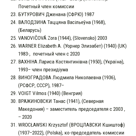
Почетный член комиссии
БУТУРОВИЧ Дженана (СФРЮ) 1987
ВАЛОДЗИНА Таццяна Васільеўна (1968),
(Беларусь)
VANOVIČOVÁ Zora (1944), (Slovensko) 2003
WARNER Elizabeth A. (Уорнер Элизабет) (1940) (UK)
1983-, почетный член с 2020
ВАХНІНА Лариса Костянтинівна (1950), (Україна),
1993– член президіума
ВИНОГРАДОВА Людмила Николаевна (1936),
(РСФСР, СССР), 1987–
VOIGT Vilmos (1940) (Венгрия)
ВРАЖИНОВСКИ Танас (1941), (Северная
Македония) – заместитель председателя с 2003 ,
– 2020
WROCŁAWSKI Krzysztof (ВРОЦЛАВСКИ Кшиштоф)
(1937–2022), (Polska), ко-председатель комиссии