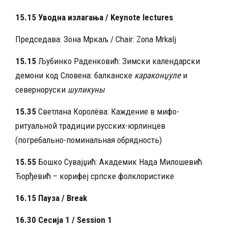
15.15 Уводна излагања / Keynote lectures
Председава: Зона Мркаљ / Chair: Zona Mrkalj
15.
1
5
Љубинко Раденковић: Зимски календарски
демони код Словена: балканске
караконџуле
и
северноруски
шуликуны
15.
3
5
Светлана Королёва: Каждение в мифо-
ритуальной традиции русских-юрлинцев
(погребально-поминальная обрядность)
15.
5
5
Бошко Сувајџић: Академик Нада Милошевић
Ђорђевић – корифеј српске фолклористике
16.15
Пауза / Break
16.30 Сесија 1 / Session 1