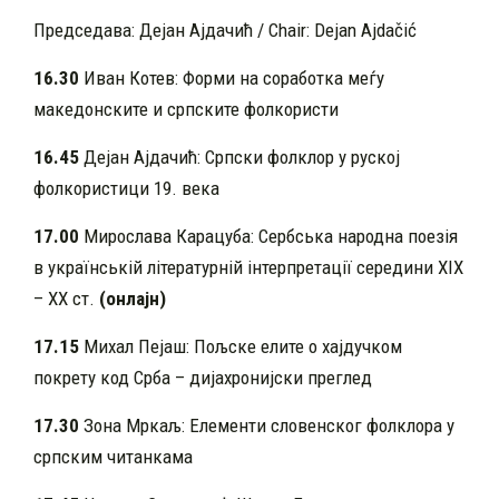
Председава: Дејан Ајдачић / Chair: Dejan Ajdačić
16.30
Иван Котев: Форми на соработка меѓу
македонските и српските фолкористи
16.45
Дејан Ајдачић: Српски фолклор у руској
фолкористици 19. века
17.00
Мирослава Карацуба: Сербська народна поезія
в українській літературній інтерпретації середини ХІХ
– ХХ ст.
(онлајн)
17.15
Михал Пејаш: Пољске елите о хајдучком
покрету код Срба – дијахронијски преглед
17.30
Зона Мркаљ: Елементи словенског фолклора у
српским читанкама