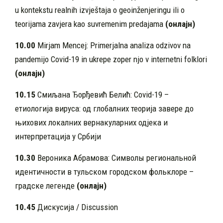
u kontekstu realnih izvještaja o geoinženjeringu ili o
teorijama zavjera kao suvremenim predajama
(онлајн)
10.00
Mirjam Mencej: Primerjalna analiza odzivov na
pandemijo Covid-19 in ukrepe zoper njo v internetni folklori
(онлајн)
10.15
Смиљана Ђорђевић Белић: Covid-19 –
етиологија вируса: од глобалних теорија завере до
њихових локалних вернакуларних одјека и
интерпретација у Србији
10.30
Вероника Абрамова: Символы региональной
идентичности в тульском городском фольклоре –
градске легенде
(онлајн)
10.45
Дискусија / Discussion