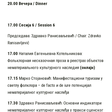
20.00 Вечера / Dinner
17.00 Сесија 6 /
Session 6
Председава: Здравко Ранисављевић / Chair: Zdravko
Ranisavljević
17.00
Наталия Евгеньевна Котельникова:
Фольклорная несказочная проза в реестрах объектов
нематериального культурного наследия
(онлајн)
17.15
Марко Стојановић: Манифестациони туризам у
светлу фолклора – de facto и de iure потенцијал
нематеријалног културног наслеђа
17.30
Здравко Ранисављевић: Основни индикатори
нематеријалног културног наслеђа у пракси сценског