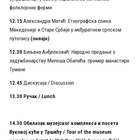
фолклорних форми
12.15
Александра Матић: Етнографска слика
Македоније и Старе Србије у међуратном српском
путопису
(онлајн)
12.30
Биљана Анђелковић: Народно предање о
задужбинарству Милоша Обилића: пример манастира
Тумане
12.45
Дискусија / Discussion
13.30 Ручак / Lunch
14.30 Обилазак музејског комплекса и посета
Вуковој кући у Тршићу
/
Tour of the museum