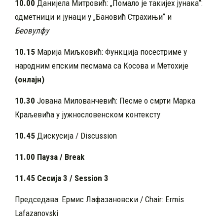
10.
00
Данијела Митровић: „Помало је такијех јунака“:
одметници и јунаци у „Бановић Страхињи“ и
Беовулфу
10.
15
Марија Миљковић: Функција посестриме у
народним епским песмама са Косова и Метохије
(онлајн)
10.
30
Јована Милованчевић: Песме о смрти Марка
Краљевића у јужнословенском контексту
1
0
.
45
Дискусија / Discussion
11.
00
Пауза / Break
11.45 Сесија 3 / Session 3
Председава: Ермис Лафазановски / Chair: Ermis
Lafazanovski