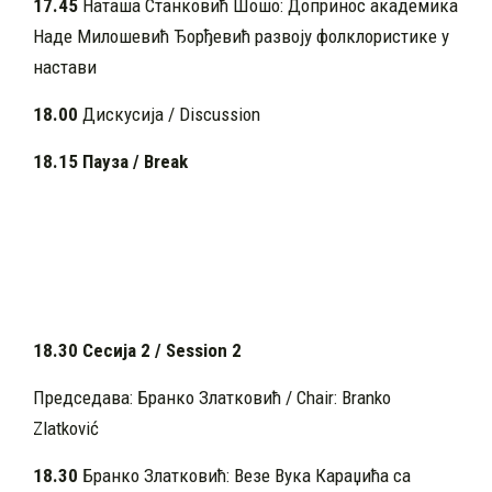
17.45
Наташа Станковић Шошо: Допринос академика
Наде Милошевић Ђорђевић развоју фолклористике у
настави
18.00
Дискусија / Discussion
18.15 Пауза / Break
18.30 Сесија 2 / Session 2
Председава: Бранко Златковић / Chair: Branko
Zlatković
18.30
Бранко Златковић: Везе Вука Караџића са