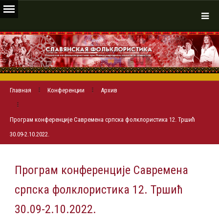
Главная
Конференции
Архив
Програм конференције Савремена српска фолклористика 12. Тршић
30.09-2.10.2022.
Програм конференције Савремена
српска фолклористика 12. Тршић
30.09-2.10.2022.