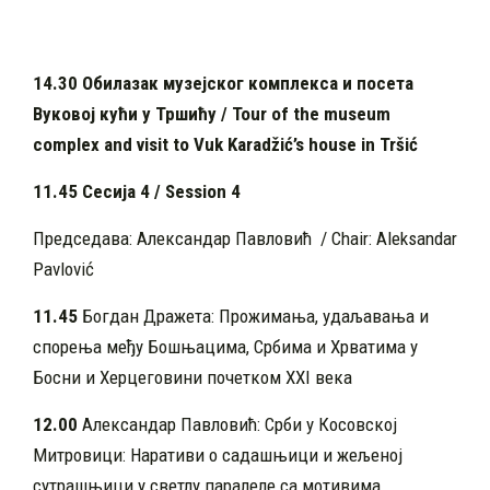
14.30 Обилазак музејског комплекса и посета
Вуковој кући у Тршићу /
Tour of the museum
complex and visit to Vuk Karad
ž
ić’s house in Tršić
11.45 Сесија 4 / Session 4
Председава: Александар Павловић / Chair: Aleksandar
Pavlović
11.45
Богдан Дражета: Прожимања, удаљавања и
спорења међу Бошњацима, Србима и Хрватима у
Босни и Херцеговини почетком XXI века
12.00
Александар Павловић: Срби у Косовској
Митровици: Наративи о садашњици и жељеној
сутрашњици у светлу паралеле са мотивима