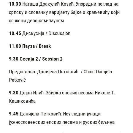
10.30
Наташа Дракулић Козић: Упоредни поглед на
српску и словачку варијанту бајке о краљевићу који
се жени девојком-пауном
10.45
Дискусија / Discussion
11.00 Пауза / Break
9.30 Сесија 2 / Session 2
Председава: Данијела Петковић / Chair: Danijela
Petković
9.30
Дејан Илић: Збирка епских песама Николе Т.
Кашиковића
9.45
Данијела Петковић: Неугледни јунаци
јужнословенских епских песама и руских биљина