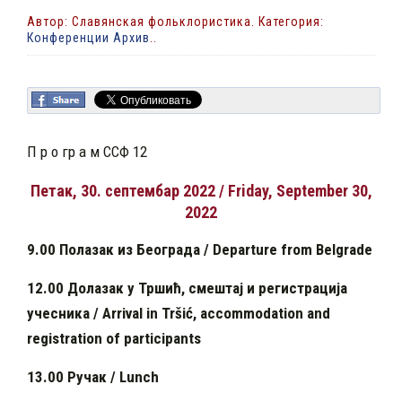
Автор: Славянская фольклористика. Категория:
Конференции Архив
..
П р о гр а м ССФ 12
Петак,
30.
септембар 2022 / Friday,
September
30,
2022
9.00
Полазак из Београда / Departure from Belgrade
12.00 Долазак у Тршић, смештај и регистрација
учесника
/ Arrival in Tršić, accommodation and
registration of participants
13.00 Ручак / Lunch