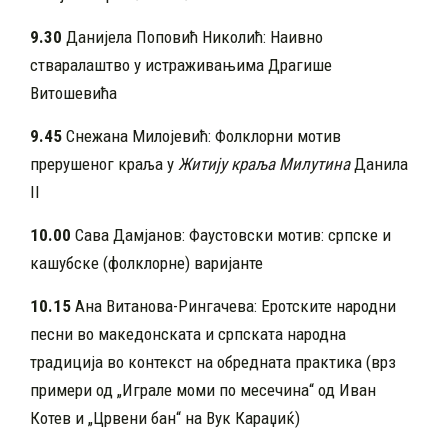
9.30
Данијела Поповић Николић: Наивно
стваралаштво у истраживањима Драгише
Витошевића
9.45
Снежана Милојевић: Фолклорни мотив
прерушеног краља у
Житију краља Милутина
Данила
II
10.00
Сава Дамјанов: Фаустовски мотив: српске и
кашубске (фолклорне) варијанте
10.15
Ана Витанова-Рингачева: Еротските народни
песни во македонската и српската народна
традиција во контекст на обредната практика (врз
примери од „Играле моми по месечина“ од Иван
Котев и „Црвени бан“ на Вук Караџиќ)