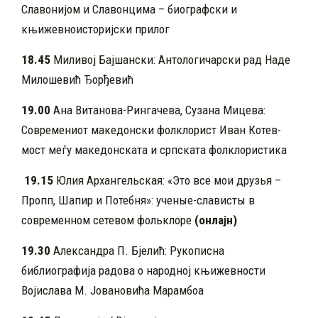
Славонијом и Славонцима – биографски и
књижевноисторијски прилог
18.45
Миливој Бајшански: Антологичарски рад Наде
Милошевић Ђорђевић
19.00
Ана Витанова-Рингачева, Сузана Мицева:
Современиот македонски фолклорист Иван Котев-
мост меѓу македонската и српската фолклористика
19.15
Юлия Архангельская: «Это все мои друзья –
Пропп, Шапир и Потебня»: ученые-слависты в
современном сетевом фольклоре
(онлајн)
19.30
Александра П. Бјелић: Рукописна
библиографија радова о народној књижевности
Војислава М. Јовановића Марамбоа