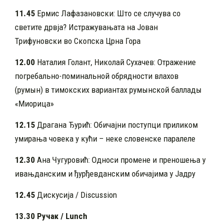
11.45
Ермис Лафазановски: Што се случува со
светите дрвја? Истражувањата на Јован
Трифуновски во Скопска Црна Гора
12.00
Наталия Голант, Николай Сухачев: Отражение
погребально-поминальной обрядности влахов
(румын) в тимокских вариантах румынской баллады
«Миорица»
12.
15
Драгана Ђурић: Обичајни поступци приликом
умирања човека у кући – неке словенске паралеле
12.
30
Ана Чугуровић: Односи промене и преношења у
ивањданским и ђурђевданским обичајима у Јадру
1
2
.
4
5
Дискусија / Discussion
13.30 Ручак / Lunch