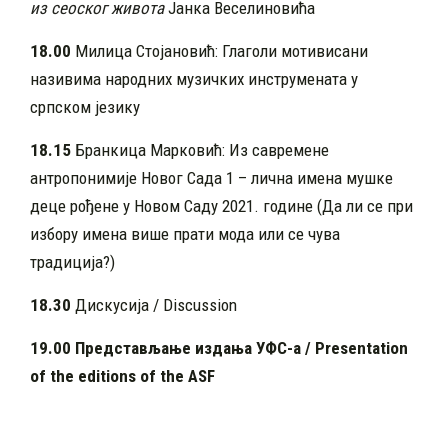
из сеоског живота
Јанка Веселиновића
18.00
Милица Стојановић: Глаголи мотивисани
називима народних музичких инструмената у
српском језику
18.15
Бранкица Марковић: Из савремене
антропонимије Новог Сада 1 – лична имена мушке
деце рођене у Новом Саду 2021. године (Да ли се при
избору имена више прати мода или се чува
традиција?)
18.30
Дискусија / Discussion
19.00 Представљање издања УФС-а
/ Presentation
of the editions of the ASF