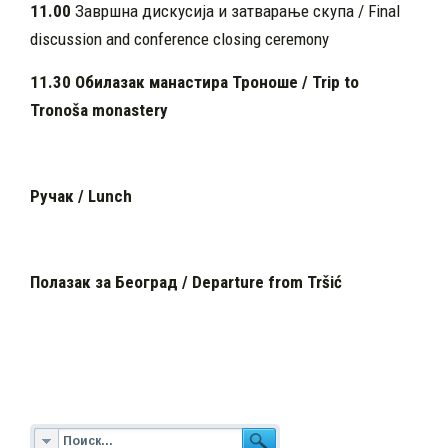
11.00
Завршна дискусија и затварање скупа / Final
discussion and conference closing ceremony
11.30 Обилазак манастира Троноше /
Trip to
Tronošа monastery
Ручак / Lunch
Полазак за Београд / Departure from Trši
ć