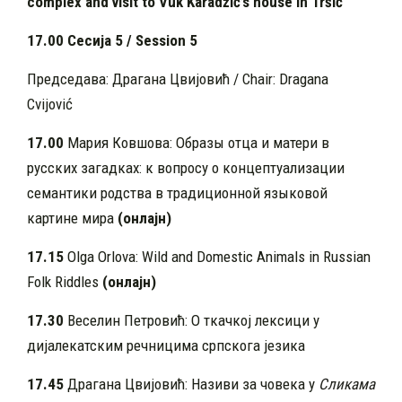
complex and visit to Vuk Karad
ž
ić’s house in Tršić
17.00 Сесија 5 /
Session 5
Председава: Драгана Цвијовић / Chair: Dragana
Cvijović
17.00
Мария Ковшова: Образы отца и матери в
русских загадках: к вопросу о концептуализации
семантики родства в традиционной языковой
картине мира
(онлајн)
17.15
Olga Orlova: Wild and Domestic Animals in Russian
Folk Riddles
(онлајн)
17.30
Веселин Петровић: О ткачкој лексици у
дијалекатским речницима српскога језика
17.45
Драгана Цвијовић: Називи за човека у
Сликама