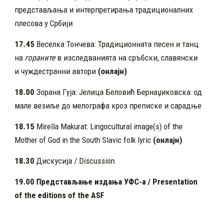
представљања и интерпретирања традиционалних
плесова у Србији
17.45
Веселка Тончева: Традиционната песен и танц
на
гораните
в изследванията на сръбски, славянски
и чуждестранни автори
(онлајн)
18.00
Зорана Гуја: Јелица Беловић Бернаџиковска: од
мале везиље до мелографа кроз преписке и сарадње
18.15
Mirella Makurat: Lingocultural image(s) of the
Mother of God in the South Slavic folk lyric
(онлајн)
18.30
Дискусија / Discussion
19.00 Представљање издања УФС-а
/ Presentation
of the editions of the ASF