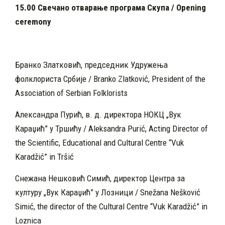
15.00 Свечано отварање програма Скупа / Opening
ceremony
Бранко Златковић, председник Удружења
фолклориста Србије / Branko Zlatković, President of the
Association of Serbian Folklorists
Александра Пурић, в. д. директора НОКЦ „Вук
Караџић” у Тршићу / Aleksandra Purić, Acting Director of
the Scientific, Educational and Cultural Centre “Vuk
Karadžić” in Tršić
Снежана Нешковић Симић, директор Центра за
културу „Вук Караџић” у Лозници / Snežana Nešković
Simić, the director of the Cultural Centre “Vuk Karadžić” in
Loznica