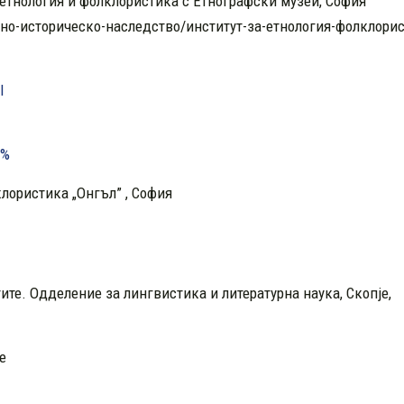
 етнология и фолклористика с Етнографски музей, София
но-историческо-наследство/институт-за-етнология-фолклори
l
0%
лористика „Онгъл” , София
те. Одделение за лингвистика и литературна наука, Скопје,
е