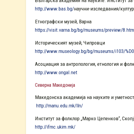
Българска академия на науките. Институт за
http://www.bas.bg/
научни-изследвания/култур
Етнoграфски музей, Варна
https://visit.varna.bg/bg/museums/preview/8.htm
Историческият музей, Чипровци
http://www.museology.bg/bg/museums/i103/%D
Асоциация за антропология, етнология и фолк
http://www.ongal.net
Северна Македонија
Македонска академија на науките и уметности
http://manu.edu.mk/lln/
Институт за фолклор „Марко Цепенков“, Скопј
http://ifmc.ukim.mk/