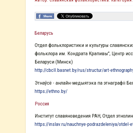
Автор: Славянская фольклористика. Категория
Беларусь
Отдел фольклористики и культуры славянских
фольклора им. Кондрата Крапивы", Центр исс
Беларуси (Минск)
http://cbcll.basnet.by/rus/structur/art-ethnography
Этнаўсё - анлайн-медыятэка па этнаграфіі Бе
https://ethno.by/
Россия
Институт славяноведения РАН, Отдел этноли
https://inslav.ru/nauchnye-podrazdeleniya/otdel-etn