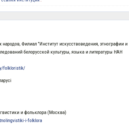
:
Ссылки Институции
..
 народов, Филиал "Институт искусствоведения, этнографии и
ледований белорусской культуры, языка и литературы НАН
/folkloristik/
ларусі
нгвистики и фольклора (Москва)
olingvistiki-i-folklora