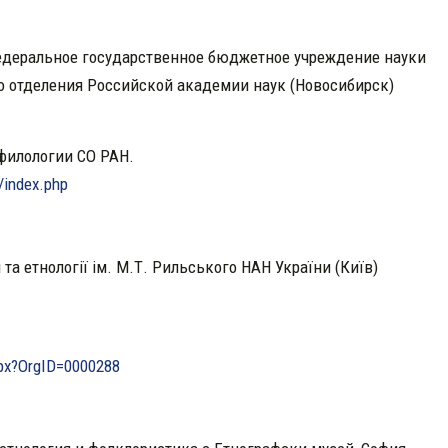
Федеральное государственное бюджетное учреждение науки
о отделения Российской академии наук (Новосибирск)
 филологии СО РАН.
/index.php
та етнології ім. М.Т. Рильського НАН України (Київ)
spx?OrgID=0000288