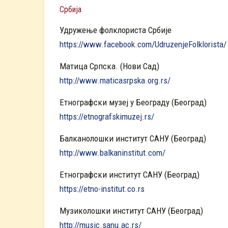
Србија
Удружење фолклориста Србије
https://www.facebook.com/UdruzenjeFolklorista/
Матица Српска. (Нови Сад)
http://www.maticasrpska.org.rs/
Етнографски музеј у Београду (Београд)
https://etnografskimuzej.rs/
Балканолошки институт САНУ (Београд)
http://www.balkaninstitut.com/
Етнографски институт САНУ (Београд)
https://etno-institut.co.rs
Музиколошки институт САНУ (Београд)
http://music.sanu.ac.rs/