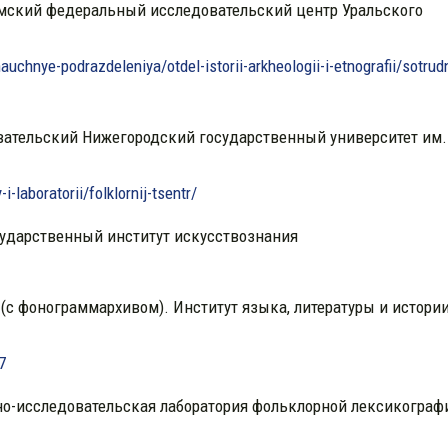
ермский федеральный исследовательский центр Уральского
auchnye-podrazdeleniya/otdel-istorii-arkheologii-i-etnografii/sotrudn
ательский Нижегородский государственный университет им.
i-laboratorii/folklornij-tsentr/
сударственный институт искусствознания
(с фонограммархивом). Институт языка, литературы и истори
7
но-исследовательская лаборатория фольклорной лексикограф