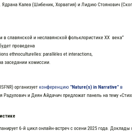
 Ядрана Калеа (Шибеник, Хорватия) и Лидию Стоянович (Скоп
м в славянской и неславянской фольклористике XX века”
I будет проведена
ions ethnoculturelles: parallèles et interactions,
на заседании комиссии.
h (ISFNR) организует
конференцию
"Nature(s) in Narrative"
в
я Радулович и Деян Айдачич предложат панель на тему «Стих
истике
нирует 6-й цикл онлайн-встреч с осени 2025 года. Доклады 