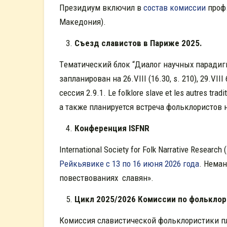
Президиум включил в
состав комиссии
проф.
Македония).
С
ъезд славистов в Париже 2025.
Tематический блок “Диалог научных парадиг
запланирован на 26.VIII (16.30, s. 210), 29.VII
сессия 2.9.1. Le folklore slave et les autres tradit
а также планируется встреча фольклористов 
Конференци
я
ISFNR
International Society for Folk Narrative Researc
Рейкьявике с 13 по 16 июня 2026 года
. Неман
повествованиях славян».
Ц
икл
2025/2026
Комиссии по фольклор
Комиссия славистической фольклористики пла