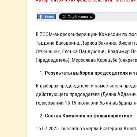
Автор: Славянская фольклористика. Категория
В ZOOM-видеоконференции Комиссии по фоль
Таццяна Валодзина, Лариса Вахнина, Виолетт
Отченашек, Еленка Пандуревич, Владимир Пе
(председатель), Мирослава Карацуба (секрет
Резул
ь
тат
ы
в
ыбор
ов
председателя и з
В выборах председателя и заместителя пре
действующего председателя (Деяна Айдачича)
голосовании 15-16 июня они были выбраны н
Состав
К
омиссии по фольклористике
15.07.2025. внезапно умерла Екатерина Анаст