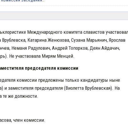
:
Комиссия Заседания
..
клористике Международного комитета славистов участвовал
а Врублевска, Катарина Женюхова, Сузана Марьянич, Ярослав
нчев, Неманя Радулович, Андрей Топорков, Деян Айдачич,
арь). Не участвовалa Мирям Менцей.
аместителя председателя комиссии
дседателя комиссии предложены только кандидатуры ныне
 и заместителя председателя (Виолетта Врублевская). На
а те же должности.
асова, член комиссии.