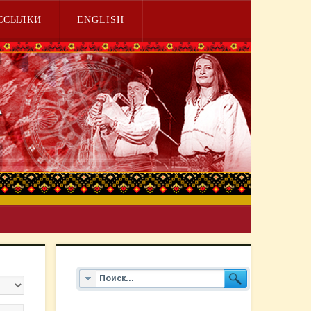
ССЫЛКИ
ENGLISH
во строк: