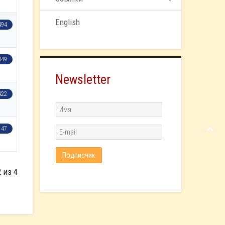
English
494
449
Newsletter
422
147
 из 4