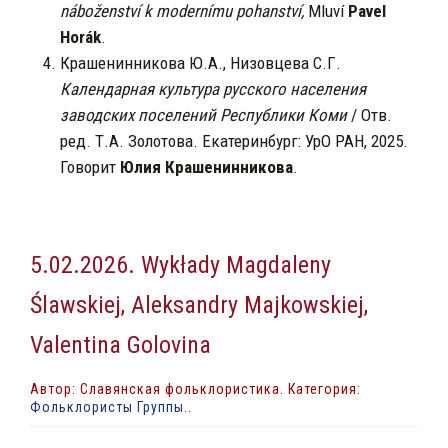
náboženství k modernímu pohanství,
Mluví
Pavel
Horák
.
Крашенинникова Ю.А., Низовцева С.Г.
Календарная
культура
русского
населения
заводских
поселений
Республики
Коми
/ Отв.
ред. Т.А. Золотова. Екатеринбург: УрО РАН, 2025.
Говорит
Юлия Крашенинникова
.
5.02.2026. Wykłady Magdaleny
Ślawskiej, Aleksandry Majkowskiej,
Valentina Golovina
Автор: Славянская фольклористика. Категория:
Фольклористы Группы
..