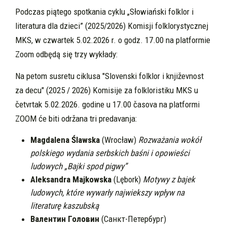
Podczas piątego spotkania cyklu „Słowiański folklor i
literatura dla dzieci” (2025/2026) Komisji folklorystycznej
MKS, w czwartek 5.02.2026 r. o godz. 17.00 na platformie
Zoom odbędą się trzy wykłady:
Na petom susretu ciklusa "Slovenski folklor i književnost
za decu" (2025 / 2026) Komisije za folkloristiku MKS u
četvrtak 5.02.2026. godine u 17.00 časova na platformi
ZOOM će biti održana tri predavanja:
Magdalena Ślawska
(Wrocław)
Rozważania wokół
polskiego wydania serbskich baśni i opowieści
ludowych „Bajki spod pigwy”
Aleksandra Majkowska
(Lębork)
Motywy z bajek
ludowych, które wywarły najwiekszy wpływ na
literaturę kaszubską
Валентин Головин
(Санкт-Петербург)