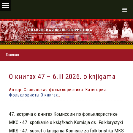
Главная
О книгах 47 – 6.III 2026. o knjigama
Автор: Славянская фольклористика. Категория:
Фольклористы О книгах
..
47. встреча о книгах Комиссии по фольклористике
МКС - 47.
spotkanie o książkach Komisja ds. Folklorystyki
MKS
-
47. susret o knjigama Komisije za folkloristiku MKS