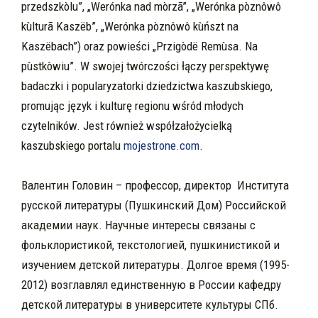
przedszkòlu”, „Werónka nad mòrzã”, „Werónka pòznôwô
kùlturã Kaszëb”, „Werónka pòznôwô kùńszt na
Kaszëbach”) oraz powieści „Przigòdë Remùsa. Na
pùstkòwiu”. W swojej twórczości łączy perspektywę
badaczki i popularyzatorki dziedzictwa kaszubskiego,
promując język i kulturę regionu wśród młodych
czytelników. Jest również współzałożycielką
kaszubskiego portalu
mojestrone.com
.
Валентин Головин – профессор, директор Института
русской литературы (Пушкинский Дом) Российской
академии наук. Научные интересы связаны с
фольклористикой, текстологией, пушкинистикой и
изучением детской литературы. Долгое время (1995-
2012) возглавлял единственную в России кафедру
детской литературы в университете культуры СПб.