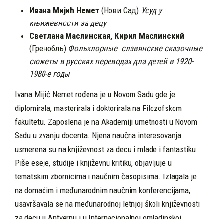
Ивана Мијић Немет
(Нови Сад)
Усуд у
књижевности за децу
Светлана Маслинская, Кирил
Маслинский
(
Гренобль
)
Фольклорные славянские сказочные
сюжеты в русских переводах дла детей в 1920-
1980-е годы
Ivana Mijić Nemet rođena je u Novom Sadu gde je
diplomirala, masterirala i doktorirala na Filozofskom
fakultetu. Zaposlena je na Akademiji umetnosti u Novom
Sadu u zvanju docenta. Njena naučna interesovanja
usmerena su na književnost za decu i mlade i fantastiku.
Piše eseje, studije i književnu kritiku, objavljuje u
tematskim zbornicima i naučnim časopisima. Izlagala je
na domaćim i međunarodnim naučnim konferencijama,
usavršavala se na međunarodnoj letnjoj školi književnosti
za decu u Antverpu i u Internacionalnoj omladinskoj