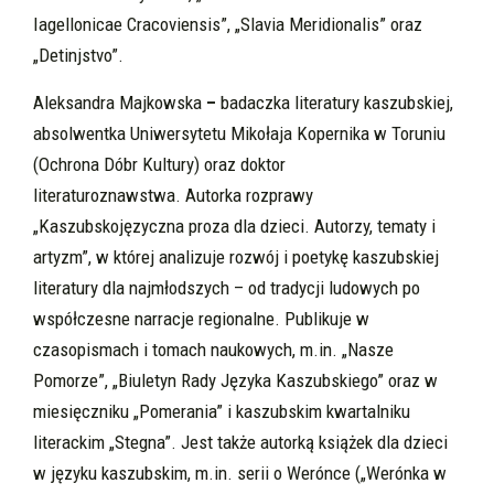
Iagellonicae Cracoviensis”, „Slavia Meridionalis” oraz
„Detinjstvo”.
Aleksandra Majkowska
–
badaczka literatury kaszubskiej,
absolwentka Uniwersytetu Mikołaja Kopernika w Toruniu
(Ochrona Dóbr Kultury) oraz doktor
literaturoznawstwa. Autorka rozprawy
„Kaszubskojęzyczna proza dla dzieci. Autorzy, tematy i
artyzm”, w której analizuje rozwój i poetykę kaszubskiej
literatury dla najmłodszych – od tradycji ludowych po
współczesne narracje regionalne. Publikuje w
czasopismach i tomach naukowych, m.in. „Nasze
Pomorze”, „Biuletyn Rady Języka Kaszubskiego” oraz w
miesięczniku „Pomerania” i kaszubskim kwartalniku
literackim „Stegna”. Jest także autorką książek dla dzieci
w języku kaszubskim, m.in. serii o Werónce („Werónka w