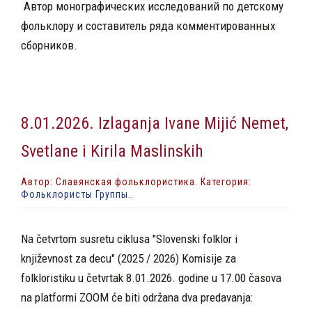
Автор монографических исследований по детскому
фольклору и составитель ряда комментированных
сборников.
8.01.2026. Izlaganja Ivane Mijić Nemet,
Svetlane i Kirila Maslinskih
Автор: Славянская фольклористика. Категория:
Фольклористы Группы
..
Na četvrtom susretu ciklusa "Slovenski folklor i
književnost za decu" (2025 / 2026) Komisije za
folkloristiku u četvrtak 8.01.2026. godine u 17.00 časova
na platformi ZOOM će biti održana dva predavanja: