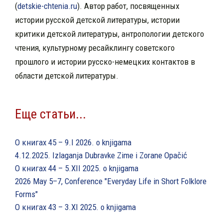
(
detskie-chtenia.ru
). Автор работ, посвященных
истории русской детской литературы, истории
критики детской литературы, антропологии детского
чтения, культурному ресайклингу советского
прошлого и истории русско-немецких контактов в
области детской литературы.
Еще статьи...
О книгах 45 – 9.I 2026. o knjigama
4.12.2025. Izlaganja Dubravke Zime i Zorane Opačić
О книгах 44 – 5.XII 2025. o knjigama
2026 May 5–7, Conference "Everyday Life in Short Folklore
Forms"
О книгах 43 – 3.XI 2025. o knjigama