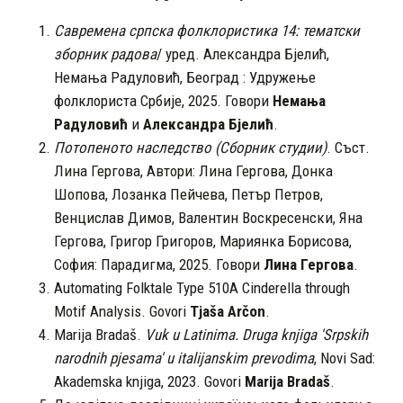
Савремена
српска фолклористика
14
: тематски
зборник радова
/ уред. Александра Бјелић,
Немања Радуловић, Београд : Удружење
фолклориста Србије, 2025. Говори
Немања
Радуловић
и
Александра Бјелић
.
Потопеното наследство (Сборник студии)
. Съст.
Лина Гергова, Автори: Лина Гергова, Донка
Шопова, Лозанка Пейчева, Петър Петров,
Венцислав Димов, Валентин Воскресенски, Яна
Гергова, Григор Григоров, Мариянка Борисова,
София: Парадигма, 2025. Говори
Лина Гергова
.
Automating Folktale Type 510A Cinderella through
Motif Analysis. Govori
Tjaša Arčon
.
Marija Bradaš.
Vuk u Latinima. Druga knjiga 'Srpskih
narodnih pjesama' u italijanskim prevodima
, Novi Sad:
Akademska knjiga, 2023. Govori
Marija Bradaš
.