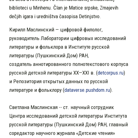
biblioteci u Minhenu. Član je Matice srpske, Zmajevih
dečjih igara i uredništva časopisa Detinjstvo.
Кирилл Маслинский — цифровой филолог,
руководитель Лаборатории цифровых исследований
литературы и фольклора в Институте русской
литературы (Пушкинский Дом) РАН,
создатель аннотированного полнотекстового корпуса
русской детской литературы XX—XXI в. (
detcorpus.ru
)
и Репозитория открытых данных по русской
литературе и фольклору (
dataverse.pushdom.ru
).
Светлана Маслинская -- ст. научный сотрудник
Центра исследований детской литературы Института
русской литературы (Пушкинский Дом) РАН, главный
соредактор научного журнала «Детские чтения»