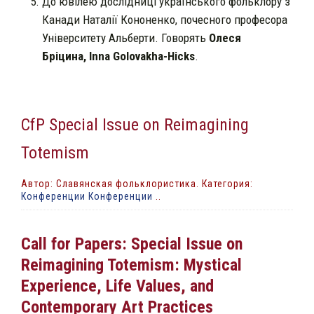
До ювілею дослідниці українського фольклору з
Канади Наталії Кононенко, почесного професора
Університету Альберти. Говорять
Олес
я
Бріцина
,
Inna Golovakha-Hicks
.
CfP Special Issue on Reimagining
Totemism
Автор: Славянская фольклористика. Категория:
Конференции Конференции
..
Call for Papers: Special Issue on
Reimagining Totemism: Mystical
Experience, Life Values, and
Contemporary Art Practices