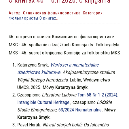
О книгах 46 – 6.II 2026. o knjigama
Автор: Славянская фольклористика. Категория:
Фольклористы О книгах
..
46. встреча о книгах Комиссии по фольклористике
МКС - 46.
spotkanie o książkach Komisja ds. Folklorystyki
MKS
-
46. susret o knjigama Komisije za folkloristiku MKS
Katarzyna Smyk.
Wartości a niematerialne
dziedzictwo kulturowe
. Aksjosemiotyczne studium
Wigilii Bożego Narodzenia
, Lublin, Wydawnictwo
UMCS, 2025. Mówy
Katarzyna Smyk
.
Czasopismo
Literatura Ludowa
Tom 68 Nr 1-2 (2024):
Intangible Cultural Heritage
, czasopismo
Łódzkie
Studia Etnograficzne
,
63/2024 Niematerialne
. Mówy
Katarzyna Smyk
.
Pavel Horák.
Návrat starých bohů: Od falešného